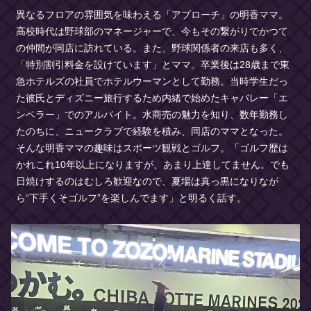
異なるフロアの雰囲気を味わえる「アプローチ」の明香ママ。
高校時代は野球部のマネージャーで、今もその繋がりでかつて
の仲間が同店に訪れている。また、野球関係者の来店も多く、
「特別割引料金を設けています」とママ。卒業後は28歳まで東
急ホテルズの社員でホテルウーマンとして勤務。当時学生だっ
た彼氏とディズニー旅行するため内緒で始めたキャバレー「エ
ンペラー」でのアルバイト。水商売の魅力を知り、数年勤務し
たのちに、ニュークラブで経験を積み、同店のママとなった。
そんな明香ママの趣味はスポーツ観戦とゴルフ。「ゴルフ歴は
かれこれ10年以上になりますが、あまり上達してません。でも
日焼けするのはむしろ歓迎なので、夏場は真っ黒になりなが
ら“下手くそゴルフ”を楽しんでます」と明るく話す。