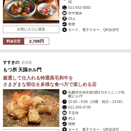
00
011-552-0002
年中無休
20人
禁煙
お気に入りに追加
カード、電子マネー、QR決済可
2,700円
料金目安
すすきの
居酒屋
もつ所 天国ホル門
厳選して仕入れる特選黒毛和牛を
さまざまな部位を多様な食べ方で楽しめる店
札幌市中央区南3西3 Gダイニング札
幌ビル7F
15:00～0:00（日曜・祝日～23:00）
011-205-4730
不定休
40人
喫煙
カード、電子マネー、QR決済可