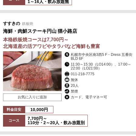
1～16人・飲み放題無
すすきの
鉄板焼
海鮮・肉鮮ステーキ円山 狸小路店
本格鉄板焼コースは7,700円～
北海道産の活アワビやタラバなど海鮮も豊富
札幌市中央区南3西5 F・Dress 五番街
BLD 6F
11:30～15:30（LO14:00）、17:00～
22:00（LO21:00）
011-218-7775
無休
20人
禁煙
カード、電子マネー可
お気に入りに追加
10,000円
料金目安
7,700円～
コース
110分・2～20人・飲み放題別