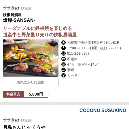
すすきの
鉄板焼
鉄板居酒屋
燦燦-SANSAN-
リーズナブルに鉄板焼を楽しめる
道産牛と野菜量り売りの鉄板居酒屋
札幌市中央区南4西5 F45ビルB1F
17:00～0:00（日曜・祝日～22:00）
011-211-5867
不定休
47人（個室4～14人）
喫煙
カード可
お気に入りに追加
5,000円
料金目安
COCONO SUSUKINO
すすきの
鉄板焼
月島もんじゃ くうや