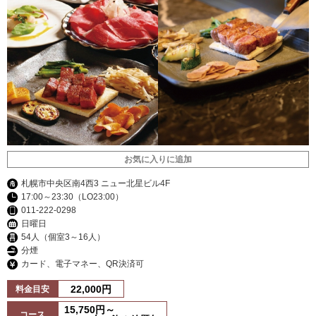
お気に入りに追加
札幌市中央区南4西3 ニュー北星ビル4F
17:00～23:30（LO23:00）
011-222-0298
日曜日
54人（個室3～16人）
分煙
カード、電子マネー、QR決済可
22,000円
料金目安
15,750円～
コース