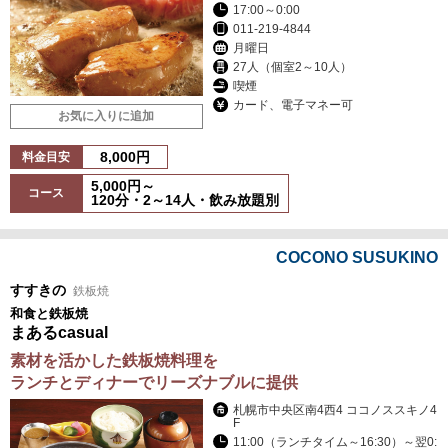
17:00～0:00
011-219-4844
月曜日
27人（個室2～10人）
喫煙
カード、電子マネー可
お気に入りに追加
8,000円
料金目安
5,000円～
コース
120分・2～14人・飲み放題別
COCONO SUSUKINO
すすきの
鉄板焼
和食と鉄板焼
まあるcasual
素材を活かした鉄板焼料理を
ランチとディナーでリーズナブルに提供
札幌市中央区南4西4 ココノススキノ4
F
11:00（ランチタイム～16:30）～翌0: