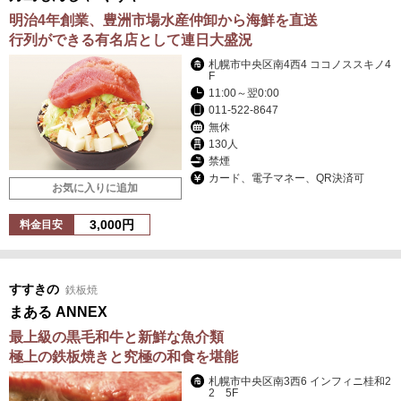
明治4年創業、豊洲市場水産仲卸から海鮮を直送
行列ができる有名店として連日大盛況
札幌市中央区南4西4 ココノススキノ4
F
11:00～翌0:00
011-522-8647
無休
130人
禁煙
カード、電子マネー、QR決済可
お気に入りに追加
3,000円
料金目安
すすきの
鉄板焼
まある ANNEX
最上級の黒毛和牛と新鮮な魚介類
極上の鉄板焼きと究極の和食を堪能
札幌市中央区南3西6 インフィニ桂和2
2 5F