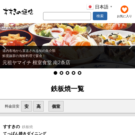
日本語
▼
検索
お気に入り
道内各地から直送される旬の魚介類
鮮度抜群の海鮮料理で宴会！
元祖ヤマイチ 根室食堂 南2条店
鉄板焼一覧
安
高
個室
料金目安
すすきの
鉄板焼
てっぱん焼きダイニング