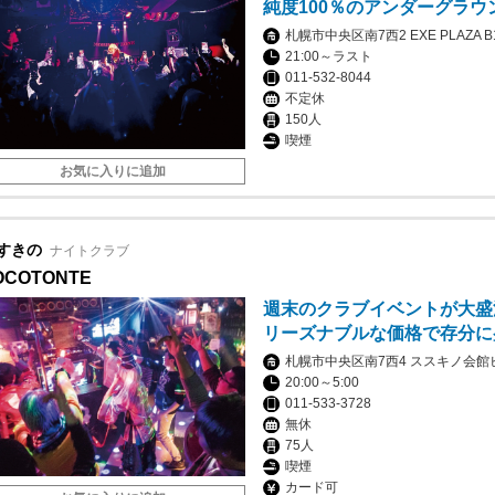
純度100％のアンダーグラウ
札幌市中央区南7西2 EXE PLAZA B
21:00～ラスト
011-532-8044
不定休
150人
喫煙
お気に入りに追加
すきの
ナイトクラブ
OCOTONTE
週末のクラブイベントが大盛
リーズナブルな価格で存分に
札幌市中央区南7西4 ススキノ会館
20:00～5:00
011-533-3728
無休
75人
喫煙
カード可