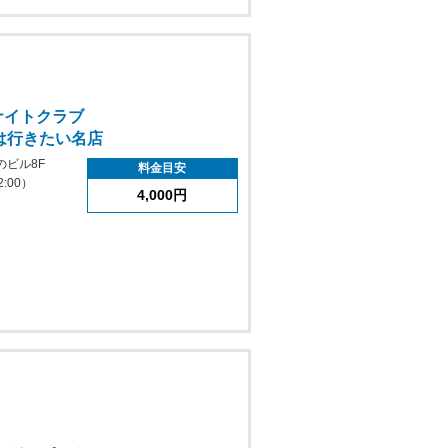
ナイトクラブ
は行きたい名店
のビル8F
料金目安
:00）
4,000円
日