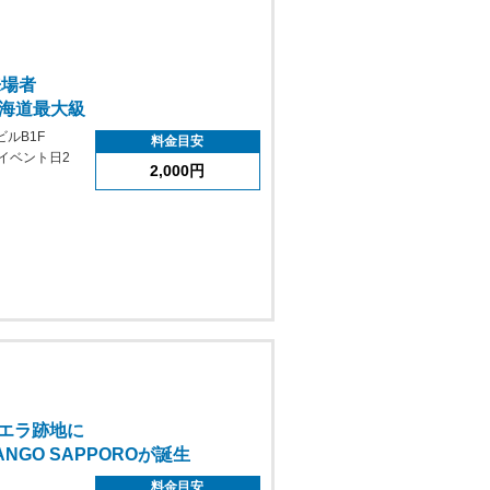
来場者
海道最大級
ルB1F
料金目安
・イベント日2
2,000円
休
ビエラ跡地に
GO SAPPOROが誕生
料金目安