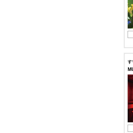
天ぷら
牛たん
焼肉
ジンギスカン
鉄板焼
す
ステーキ
M
すき焼
しゃぶしゃぶ
おでん
焼鳥
串焼
ラーメン