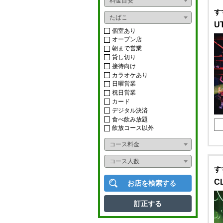
料金目安
おばんざい
す
ライブ
たばこ
U
ダイニングバー
ショー
個室あり
オープン店
イタリアン
朝まで営業
カラオケボックス
貸し切り
フレンチ
接待向け
ナイトクラブ
カラオケあり
アジアンフード
日曜営業
スナック
祝日営業
カード
タイ料理
ニュークラブ
デジタル決済
食べ飲み放題
中華料理
ラウンジ
飲放コース以外
韓国料理
コース料金
多国籍料理
コース人数
す
寿司
C
お店を検索する
かに料理
訂正する
うなぎ