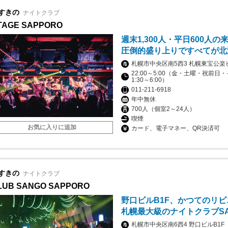
すきの
ナイトクラブ
TAGE SAPPORO
週末1,300人・平日600人の
圧倒的盛り上りですべてが北
札幌市中央区南5西3 札幌東宝公楽ビ
22:00～5:00（金・土曜・祝前日
1:30～6:00）
011-211-6918
年中無
700人（個室2～24人）
喫煙
お気に入りに追加
カード、電子マネー、QR決済可
すきの
ナイトクラブ
LUB SANGO SAPPORO
野口ビルB1F、かつてのリ
札幌最大級のナイトクラブSAN
札幌市中央区南6西4 野口ビルB1F