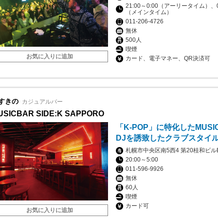
21:00～0:00（アーリータイム）、
（メインタイム）
011-206-4726
無休
500人
喫煙
お気に入りに追加
カード、電子マネー、QR決済可
すきの
カジュアルバー
USICBAR SIDE:K SAPPORO
「K-POP」に特化したMUSI
DJを誘致したクラブスタイ
札幌市中央区南5西4 第20桂和ビルB
20:00～5:00
011-596-9926
無休
60人
喫煙
カード可
お気に入りに追加