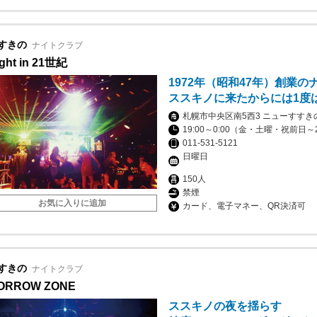
すきの
ナイトクラブ
ght in 21世紀
1972年（昭和47年）創業の
ススキノに来たからには1度
札幌市中央区南5西3 ニューすすき
19:00～0:00（金・土曜・祝前日～2
011-531-5121
日曜
150人
禁煙
お気に入りに追加
カード、電子マネー、QR決済可
すきの
ナイトクラブ
ORROW ZONE
ススキノの夜を揺らす