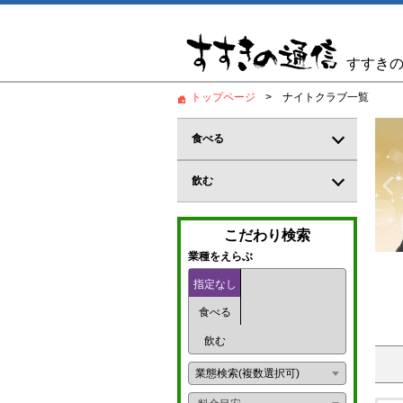
すすき
トップページ
ナイトクラブ一覧
食べる
から営業をする美人姉妹のスナック
別クーポンは60分コミコミ3,000円
居酒屋
飲む
 Diable～ディアブル～
和食
バー
こだわり検索
郷土料理
カジュアルバー
業種をえらぶ
鍋料理
指定なし
コンカフェ
食べる
創作料理
ガールズバー
飲む
海鮮料理
パブ
業態検索(複数選択可)
炉端
パブスナック