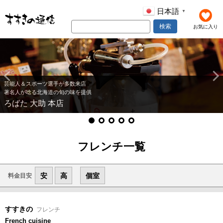
日本語
▼
検索
お気に入り
芸能人＆スポーツ選手が多数来店
著名人が唸る北海道の旬の味を提供
ろばた 大助 本店
フレンチ一覧
安
高
個室
料金目安
すすきの
フレンチ
French cuisine