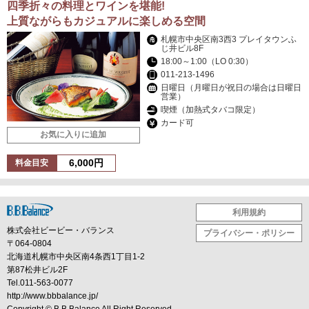
四季折々の料理とワインを堪能!
上質ながらもカジュアルに楽しめる空間
札幌市中央区南3西3 プレイタウンふ
じ井ビル8F
18:00～1:00（LO 0:30）
011-213-1496
日曜日（月曜日が祝日の場合は日曜日
営業）
喫煙（加熱式タバコ限定）
カード可
お気に入りに追加
6,000円
料金目安
利用規約
株式会社ビービー・バランス
プライバシー・ポリシー
〒064-0804
北海道札幌市中央区南4条西1丁目1-2
第87松井ビル2F
Tel.011-563-0077
http://www.bbbalance.jp/
Copyright ©
B.B.Balance
All Right Reserved.