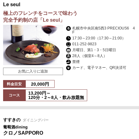
Le seul
極上のフレンチをコースで味わう
完全予約制の店「Le seul」
札幌市中央区南5西3 PRECIOUS6 4
F
17:30～23:00（17:30～21:00）
011-252-9823
月曜日、第1・3・5日曜日
28人（個室4～8人）
禁煙
カード、電子マネー、QR決済可
お気に入りに追加
20,000円
料金目安
13,200円～
コース
120分・2～8人・飲み放題無
すすきの
ダイニングバー
葡萄酒dining
クロノSAPPORO