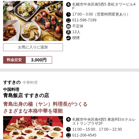
札幌市中央区南5西5 美松タワービル4
F
17:00～3:00（営業時間変更あり）
011-596-7199
不定休
13人
喫煙
お気に入りに追加
3,000円
料金目安
すすきの
中華料理
中国料理
青島飯店 すすきの店
青島出身の楊（ヤン）料理長がつくる
さまざまな本格中華を堪能
札幌市中央区南4西5 東急REIホテルレ
ストランプラザ2F
11:00～15:00、17:00～22:30
011-206-4545