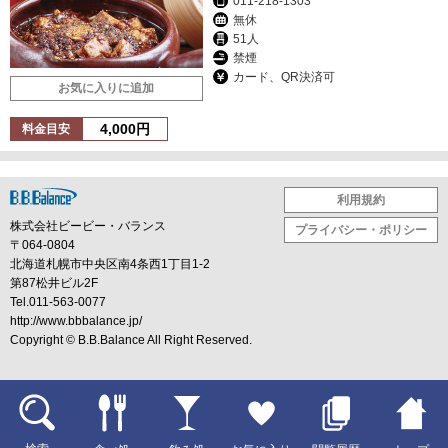
011-218-1303
無休
51人
禁煙
カード、QR決済可
お気に入りに追加
4,000円
料金目安
利用規約
株式会社ビービー・バランス
プライバシー・ポリシー
〒064-0804
北海道札幌市中央区南4条西1丁目1-2
第87松井ビル2F
Tel.011-563-0077
http://www.bbbalance.jp/
Copyright ©
B.B.Balance
All Right Reserved.