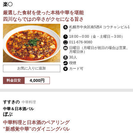
楽〇
厳選した食材を使った本格中華を堪能
四川ならではの辛さがクセになる旨さ
札幌市中央区南5西4 コウチャンビル1
F
18:00～0:00（金・土曜日～3:00）
011-676-9080
日曜日（月曜日が祝日の場合は営業、
月曜日休）
30人
喫煙
お気に入りに追加
カード可
4,000円
料金目安
すすきの
中華料理
中華＆日本酒バル
ぼぶ
中華料理と日本酒のペアリング
“新感覚中華”のダイニングバル