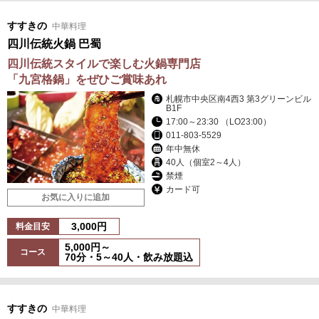
すすきの
中華料理
四川伝統火鍋 巴蜀
四川伝統スタイルで楽しむ火鍋専門店
「九宮格鍋」をぜひご賞味あれ
札幌市中央区南4西3 第3グリーンビル
B1F
17:00～23:30 （LO23:00）
011-803-5529
年中無休
40人（個室2～4人）
禁煙
カード可
お気に入りに追加
3,000円
料金目安
5,000円～
コース
70分・5～40人・飲み放題込
すすきの
中華料理