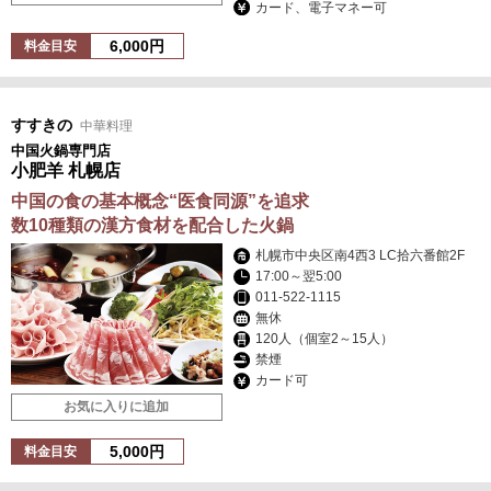
カード、電子マネー可
6,000円
料金目安
すすきの
中華料理
中国火鍋専門店
小肥羊 札幌店
中国の食の基本概念“医食同源”を追求
数10種類の漢方食材を配合した火鍋
札幌市中央区南4西3 LC拾六番館2F
17:00～翌5:00
011-522-1115
無休
120人（個室2～15人）
禁煙
カード可
お気に入りに追加
5,000円
料金目安