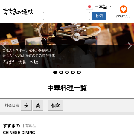
日本語
▼
検索
お気に入り
芸能人＆スポーツ選手が多数来店
著名人が唸る北海道の旬の味を提供
ろばた 大助 本店
中華料理一覧
安
高
個室
料金目安
すすきの
中華料理
CHINESE DINING