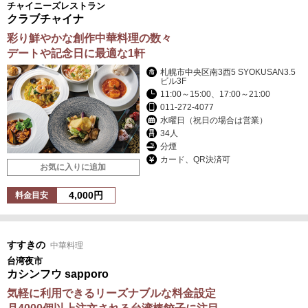
チャイニーズレストラン
クラブチャイナ
彩り鮮やかな創作中華料理の数々
デートや記念日に最適な1軒
札幌市中央区南3西5 SYOKUSAN3.5
ビル3F
11:00～15:00、17:00～21:00
011-272-4077
水曜日（祝日の場合は営業）
34人
分煙
カード、QR決済可
お気に入りに追加
4,000円
料金目安
すすきの
中華料理
台湾夜市
カシンフウ sapporo
気軽に利用できるリーズナブルな料金設定