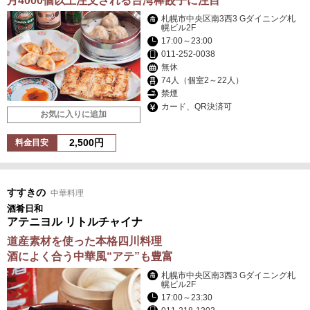
月4000個以上注文される台湾棒餃子に注目
札幌市中央区南3西3 Gダイニング札
幌ビル2F
17:00～23:00
011-252-0038
無休
74人（個室2～22人）
禁煙
カード、QR決済可
お気に入りに追加
2,500円
料金目安
すすきの
中華料理
酒肴日和
アテニヨル リトルチャイナ
道産素材を使った本格四川料理
酒によく合う中華風“アテ”も豊富
札幌市中央区南3西3 Gダイニング札
幌ビル2F
17:00～23:30