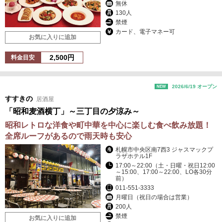
無休
130人
禁煙
カード、電子マネー可
お気に入りに追加
2,500円
料金目安
2026/6/19 オープン
NEW
すすきの
居酒屋
「昭和麦酒横丁」～三丁目の夕涼み～
昭和レトロな洋食や町中華を中心に楽しむ食べ飲み放題！
全席ルーフがあるので雨天時も安心
札幌市中央区南7西3 ジャスマックプ
ラザホテル1F
17:00～22:00（土・日曜・祝日12:00
～15:00、17:00～22:00、LO各30分
前）
011-551-3333
月曜日（祝日の場合は営業）
200人
禁煙
お気に入りに追加