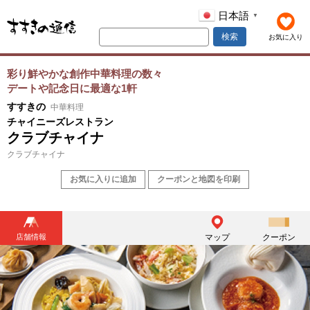
日本語
▼
検索
お気に入り
彩り鮮やかな創作中華料理の数々
デートや記念日に最適な1軒
すすきの
中華料理
チャイニーズレストラン
クラブチャイナ
クラブチャイナ
お気に入りに追加
クーポンと地図を印刷
店舗情報
マップ
クーポン