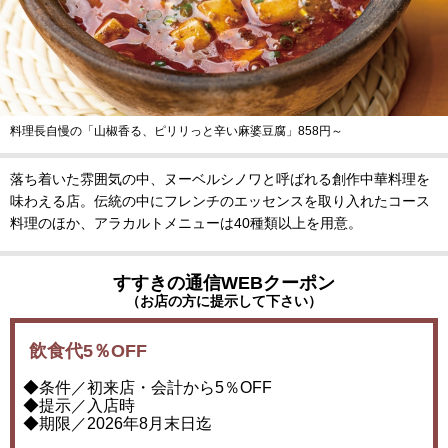
料理長自慢の「山椒香る、ピリリっと辛い麻婆豆腐」858円～
落ち着いた雰囲気の中、ヌーベルシノワと呼ばれる創作中華料理を
味わえる店。伝統の中にフレンチのエッセンスを取り入れたコース
料理のほか、アラカルトメニューは40種類以上を用意。
すすきの通信WEBクーポン
（お店の方に提示して下さい）
飲食代5％OFF
◆条件／初来店・会計から5％OFF
◆提示／入店時
◆期限／2026年8月末日迄