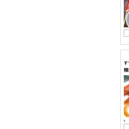
天ぷら
牛たん
焼肉
ジンギスカン
鉄板焼
ステーキ
す
韓
すき焼
しゃぶしゃぶ
おでん
焼鳥
串焼
ラーメン