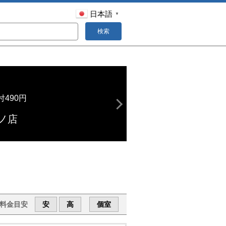
日本語
▼
検索
490円
ノ店
料金目安
安
高
個室