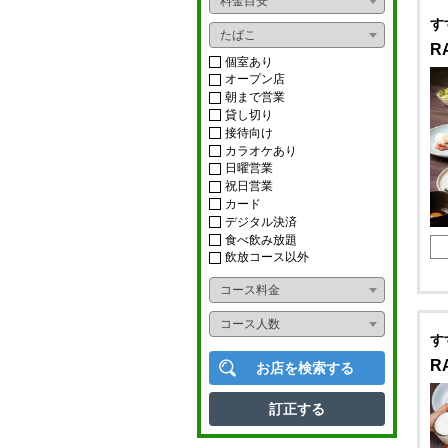
料金目安
おばんざい
す
ライブ
たばこ
R
ダイニングバー
ショー
個室あり
オープン店
イタリアン
朝まで営業
カラオケボックス
貸し切り
フレンチ
接待向け
ナイトクラブ
カラオケあり
アジアンフード
日曜営業
スナック
祝日営業
カード
タイ料理
ニュークラブ
デジタル決済
食べ飲み放題
中華料理
ラウンジ
飲放コース以外
韓国料理
コース料金
多国籍料理
コース人数
す
寿司
R
お店を検索する
かに料理
訂正する
うなぎ