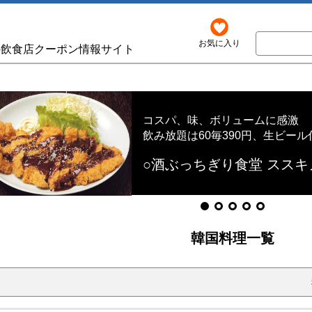
お気に入り
の飲食店クーポン情報サイト
コスパ、味、ボリュームに感激
飲み放題は60毎390円、生ビール付
○酒ぶっちぎり食堂 ススキ
韓国料理一覧