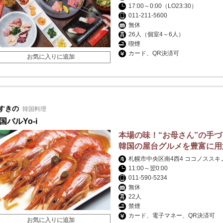
17:00～0:00（LO23:30）
011-211-5600
無休
26人（個室4～6人）
喫煙
カード、QR決済可
お気に入りに追加
すきの
韓国料理
国バルYo-i
本場の味！“お母さん”の手
韓国の屋台グルメを豊富に用
札幌市中央区南4西4 ココノススキ
11:00～翌0:00
011-590-5234
無休
22人
禁煙
カード、電子マネー、QR決済可
お気に入りに追加