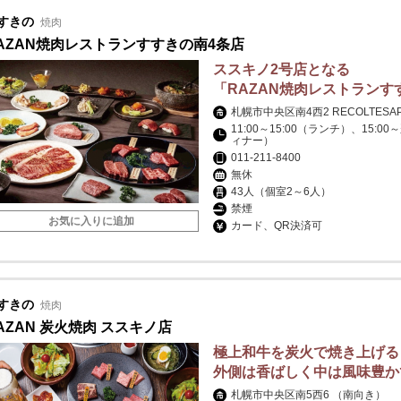
すきの
焼肉
AZAN焼肉レストランすすきの南4条店
ススキノ2号店となる
「RAZAN焼肉レストランす
札幌市中央区南4西2 RECOLTESAP
11:00～15:00（ランチ）、15:00
ィナー）
011-211-8400
無休
43人（個室2～6人）
禁煙
お気に入りに追加
カード、QR決済可
すきの
焼肉
AZAN 炭火焼肉 ススキノ店
極上和牛を炭火で焼き上げる
外側は香ばしく中は風味豊か
札幌市中央区南5西6 （南向き）