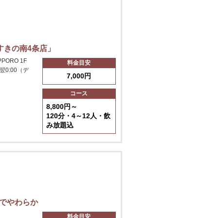
すきの南4条店」
PORO 1F
料金目安
～翌0:00（デ
7,000円
コース
8,800円～
120分・4～12人・飲
み放題込
でやわらか
料金目安