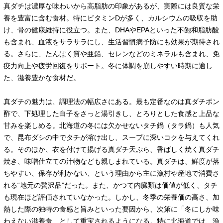
真ダチは濃厚な味わいから高脂肪の印象があるが、実際には良質な栄
養を豊富に含む食材。特にビタミンDが多く、カルシウムの吸収を助
け、骨の健康維持に役立つ。また、DHAやEPAといった不飽和脂肪酸
も含まれ、血液をサラサラにし、生活習慣病予防にも効果が期待され
る。さらに、たんぱく質や亜鉛、セレンなどのミネラルも含まれ、免
疫力向上や疲労回復をサポート。冬に体調を崩しやすい時期に適し
た、滋養豊かな食材だ。
真ダチの魅力は、調理法の幅広さにある。最も定番なのは真ダチポン
酢で、下処理した白子をさっと湯引きし、とろりとした食感と上品な
甘みを楽しめる。北海道の冬には欠かせないタチ鍋（タラ鍋）も人気
で、昆布ダシの中でタチが溶け出し、スープに深いコクを与えてくれ
る。そのほか、衣を付けて揚げる真ダチ天ぷら、香ばしく焼く真ダチ
焼き、味噌仕立ての汁物なども親しまれている。真ダチは、鮮度が落
ちやすい、保存が利かない、という理由から主に漁村や産地で消費さ
れる“地元の贅沢品”だった。また、かつて内臓類は価値が低く、タチ
も現在ほど評価されていなかった。しかし、冬季の栄養価の高さ、加
熱した際の独特の食感と旨みといった要因から、次第に「冬にしか味
わえない滋養食」として重宝されるようになる。特に北海道では、漁