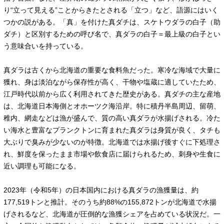
り“立って見える”ことからきたとされる「立つ」など、語源にはいく
つかの説がある。「真」を付けた真ダチは、スケトウダラの白子（助
ダチ）と区別するための呼び名で、真ダラの白子＝最上級の白子とい
う意味合いを持っている。
真ダラは古くから北海道の重要な食料魚だった。寒冷な海域で大量に
獲れ、身は淡泊ながら保存性が高く、干物や塩蔵に適していたため、
江戸時代以前から広く利用されてきた歴史がある。真ダチの主な産地
は、北海道日本海側とオホーツク海沿岸。特に積丹半島周辺、留萌、
稚内、網走などは漁が盛んで、質の高い真ダラが水揚げされる。冷た
い海水と豊富なプランクトンに育まれた真ダラは身質が良く、タチも
大ぶりで臭みが少ないのが特徴。北海道では水揚げ後すぐに下処理さ
れ、鮮度を保ったまま市場や飲食店に届けられるため、刺身や生食に
近い調理も可能になる。
2023年（令和5年）の日本国内における真ダラの漁獲量は、約
177,519トンと推計。そのうち約88%の155,872トンが北海道で水揚
げされるなど、北海道が圧倒的な漁獲シェアを占めている状況だ。一