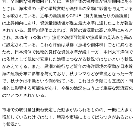
方、全国的な漁獲動向としては、魚類全体の漁獲量が減少傾向にある
とされ、海水温の上昇や環境変動が漁獲量の変動に影響を与えている
と示唆されている。近年の漁獲量やCPUE（努力量当たりの漁獲量）
は上昇傾向にあり、資源量指標値が過去最大水準に達したことが報告
されている。最新の評価によれば、直近の資源量は高い水準にあると
され、2025年（令和7年）漁期の漁獲可能量や漁獲量の見込みも高め
に設定されている。これら評価は系群（漁場や個体群）ごとに異なる
ため、日本海側で比較的良好な資源水準が続く一方、本州太平洋側で
は依然として低位で安定した漁獲につながる状況ではないという状況
がみえてくる。また、黒潮の蛇行など近年の海洋環境の変動が日本近
海の魚類分布に影響を与えており、秋サンマなどが豊漁となった一方
で、秋サケは不漁という例が出ている。これはタラ類にも直接的・間
接的に影響する可能性があり、今後の漁況を占う上で重要な潮流変化
のひとつとされている。
市場での取引量は概ね安定した動きがみられるものの、一概に大きく
増加しているわけではなく、時期や市場によってばらつきがあるとい
う状況だ。