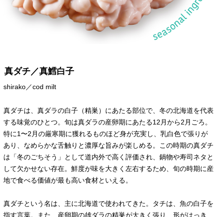
真ダチ／真鱈白子
shirako／cod milt
真ダチは、真ダラの白子（精巣）にあたる部位で、冬の北海道を代表
する味覚のひとつ。旬は真ダラの産卵期にあたる12月から2月ごろ。
特に1〜2月の厳寒期に獲れるものほど身が充実し、乳白色で張りが
あり、なめらかな舌触りと濃厚な旨みが楽しめる。この時期の真ダチ
は「冬のごちそう」として道内外で高く評価され、鍋物や寿司ネタと
して欠かせない存在。鮮度が味を大きく左右するため、旬の時期に産
地で食べる価値が最も高い食材といえる。
真ダチという名は、主に北海道で使われてきた。タチは、魚の白子を
指す言葉。また、産卵期の雄ダラの精巣が大きく張り、形がはっき