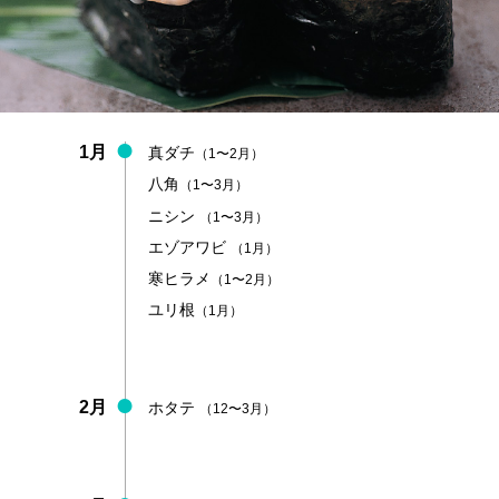
1月
真ダチ
（1〜2月）
八角
（1〜3月）
ニシン
（1〜3月）
エゾアワビ
（1月）
寒ヒラメ
（1〜2月）
ユリ根
（1月）
2月
ホタテ
（12〜3月）