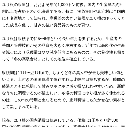
ユリ根の収量は、おおよそ年間1,000トン前後。国内の生産量の約9
割以上を占めるのが北海道である。特に、洞爺湖町や真狩村は全国的
にも名産地として知られ、寒暖差の大きい気候がユリ根のゆっくりと
した成長を促し、甘みの強い良品質のものが育つ。
ユリ根は収穫までに5〜6年という長い年月を要するため、生産者の
手間と管理技術がその品質を大きく左右する。近年では高齢化や生産
者減少により収穫量はやや減少傾向にあるものの、その希少性も相ま
って「冬の高級食材」としての地位を確立している。
収穫期は11月〜翌1月頃で、ちょうど冬の真ん中が最も美味しい旬と
いえる。土付きのまま低温で保存すれば比較的日持ちするが、時間の
経過とともに乾燥して甘みやホクホク感が損なわれやすいため、新鮮
なうちに調理するのが望ましい。冬場の料理にゆり根が多く使われる
のは、この旬の時期と重なるためで、正月料理にも欠かせない素材と
して親しまれている。
現在、ユリ根の国内消費は低迷している。価格は1玉あたり約300