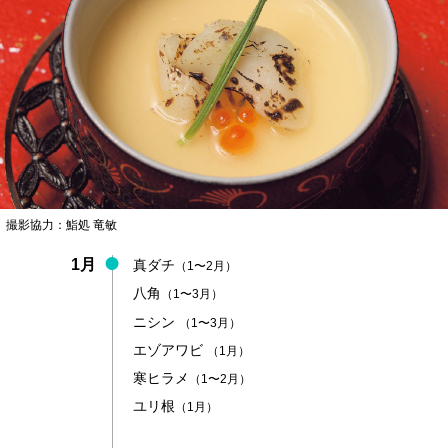
撮影協力：鮨処 竜敏
1月
真ダチ
（1〜2月）
八角
（1〜3月）
ニシン
（1〜3月）
エゾアワビ
（1月）
寒ヒラメ
（1〜2月）
ユリ根
（1月）