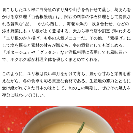
裏ごししたユリ根に白身魚のすり身や山芋を合わせて蒸し、葛あんを
かける京料理「百合根饅頭」は、関西の料亭の懐石料理として提供さ
れる贅沢な1品。「かぶら蒸し」、海老や魚の「炊き合わせ」などの
添え野菜にもユリ根がよく登場する。天ぷら専門店や割烹で味わえる
「ユリ根のかき揚げ」も冬の人気メニューだ。その他、「素揚げ」に
して塩を振ると素材の甘みが際立ち、冬の酒肴としても楽しめる。
「ポタージュ」や「グラタン」など洋風料理に応用しても風味豊か
で、ホクホク感が料理全体を優しくまとめてくれる。
このように、ユリ根は長い年月をかけて育ち、豊かな甘みと栄養を蓄
えながら、冬の食卓を彩る貴重な食材である。生産地の努力とともに
受け継がれてきた日本の味として、旬のこの時期に、ぜひその魅力を
存分に味わってほしい。