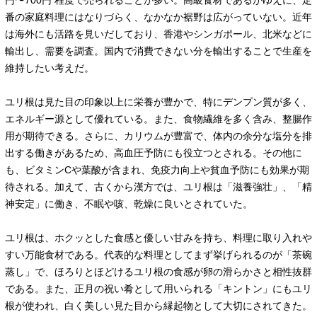
円〜700円 程度で売られることが多い。高級食材であるがゆえに、定
番の家庭料理にはなりづらく、なかなか裾野は広がっていない。近年
は海外にも活路を見いだしており、香港やシンガポール、北米などに
輸出し、需要を調査。国内で消費できない分を輸出することで生産を
維持したい考えだ。
ユリ根は見た目の印象以上に栄養が豊かで、特にデンプン質が多く、
エネルギー源として優れている。また、食物繊維を多く含み、整腸作
用が期待できる。さらに、カリウムが豊富で、体内の余分な塩分を排
出する働きがあるため、高血圧予防にも役立つとされる。その他に
も、ビタミンCや葉酸が含まれ、免疫力向上や貧血予防にも効果が期
待される。加えて、古くから漢方では、ユリ根は「滋養強壮」、「精
神安定」に働き、不眠や咳、乾燥に良いとされていた。
ユリ根は、ホクッとした食感と優しい甘みを持ち、料理に取り入れや
すい万能食材である。代表的な料理としてまず挙げられるのが「茶碗
蒸し」で、ほろりとほどけるユリ根の食感が卵の滑らかさと相性抜群
である。また、正月の祝い肴として用いられる「キントン」にもユリ
根が使われ、白く美しい見た目から縁起物として大切にされてきた。