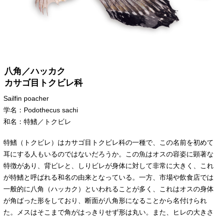
八角／ハッカク
カサゴ目トクビレ科
Sailfin poacher
学名：Podothecus sachi
和名：特鰭／トクビレ
特鰭（トクビレ）はカサゴ目トクビレ科の一種で、この名前を初めて
耳にする人もいるのではないだろうか。この魚はオスの容姿に顕著な
特徴があり、背ビレと、しりビレが身体に対して非常に大きく、これ
が特鰭と呼ばれる和名の由来となっている。一方、市場や飲食店では
一般的に八角（ハッカク）といわれることが多く、これはオスの身体
が角ばった形をしており、断面が八角形になることから名付けられ
た。メスはそこまで角がはっきりせず形は丸い。また、ヒレの大きさ