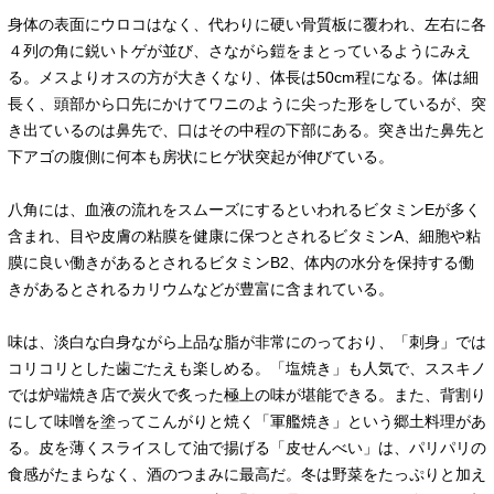
身体の表面にウロコはなく、代わりに硬い骨質板に覆われ、左右に各
４列の角に鋭いトゲが並び、さながら鎧をまとっているようにみえ
る。メスよりオスの方が大きくなり、体長は50cm程になる。体は細
長く、頭部から口先にかけてワニのように尖った形をしているが、突
き出ているのは鼻先で、口はその中程の下部にある。突き出た鼻先と
下アゴの腹側に何本も房状にヒゲ状突起が伸びている。
八角には、血液の流れをスムーズにするといわれるビタミンEが多く
含まれ、目や皮膚の粘膜を健康に保つとされるビタミンA、細胞や粘
膜に良い働きがあるとされるビタミンB2、体内の水分を保持する働
きがあるとされるカリウムなどが豊富に含まれている。
味は、淡白な白身ながら上品な脂が非常にのっており、「刺身」では
コリコリとした歯ごたえも楽しめる。「塩焼き」も人気で、ススキノ
では炉端焼き店で炭火で炙った極上の味が堪能できる。また、背割り
にして味噌を塗ってこんがりと焼く「軍艦焼き」という郷土料理があ
る。皮を薄くスライスして油で揚げる「皮せんべい」は、パリパリの
食感がたまらなく、酒のつまみに最高だ。冬は野菜をたっぷりと加え