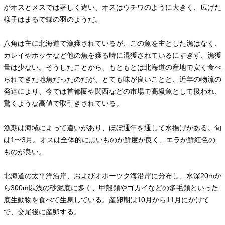
がオスとメスでは著しく違い、オスはウチワのように大きく、広げた
様子はまるで蝶の羽のようだ。
八角は主に北海道で漁獲されているが、この魚を主とした漁はなく、
カレイやホッケなど他の魚を獲る時に混獲されているにすぎず、漁獲
量は少ない。そうしたことから、もともとは北海道の産地で安く食べ
られてきた地魚だったのだが、とても味が良いことと、近年の物流の
発達により、今では首都圏や関西などの市場で高級魚として扱われ、
驚くような高値で取引きされている。
漁期は海域によって違いがあり、ほぼ通年を通して水揚げがある。旬
は1〜3月。オスは全体的に黒いものが鮮度が良く、エラが鮮紅色の
ものが良い。
北海道の太平洋沿岸、およびオホーツク海沿岸に分布し、水深20mか
ら300m以浅の砂泥底に多く、甲殻類やゴカイなどの多毛類といった
底生動物を食べて生息している。産卵期は10月から11月にかけて
で、交尾後に産卵する。