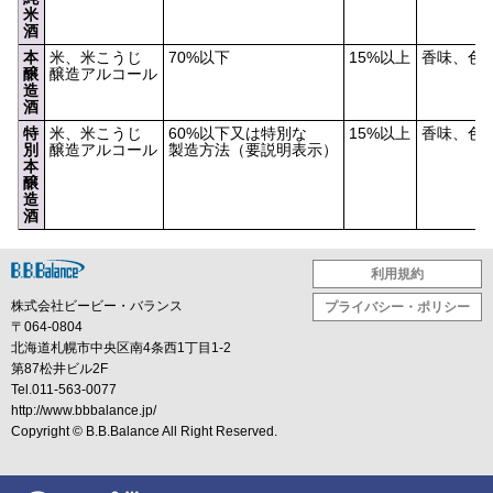
米
酒
本
米、米こうじ
70%以下
15%以上
香味、色
醸
醸造アルコール
造
酒
特
米、米こうじ
60%以下又は特別な
15%以上
香味、色
別
醸造アルコール
製造方法（要説明表示）
本
醸
造
酒
利用規約
株式会社ビービー・バランス
プライバシー・ポリシー
〒064-0804
北海道札幌市中央区南4条西1丁目1-2
第87松井ビル2F
Tel.011-563-0077
http://www.bbbalance.jp/
Copyright ©
B.B.Balance
All Right Reserved.