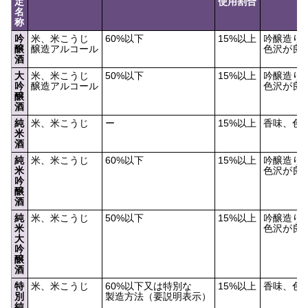
定
使用割合
名
称
吟
米、米こうじ
60%以下
15%以上
吟醸造り
醸
醸造アルコール
色沢が良
酒
大
米、米こうじ
50%以下
15%以上
吟醸造り
吟
醸造アルコール
色沢が良
醸
酒
純
米、米こうじ
ー
15%以上
香味、色
米
酒
純
米、米こうじ
60%以下
15%以上
吟醸造り
米
色沢が良
吟
醸
酒
純
米、米こうじ
50%以下
15%以上
吟醸造り
米
色沢が良
大
吟
醸
酒
特
米、米こうじ
60%以下又は特別な
15%以上
香味、色
別
製造方法（要説明表示）
純