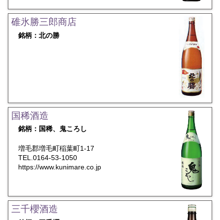
碓氷勝三郎商店
銘柄：北の勝
国稀酒造
銘柄：国稀、鬼ころし
増毛郡増毛町稲葉町1-17
TEL.0164-53-1050
https://www.kunimare.co.jp
三千櫻酒造