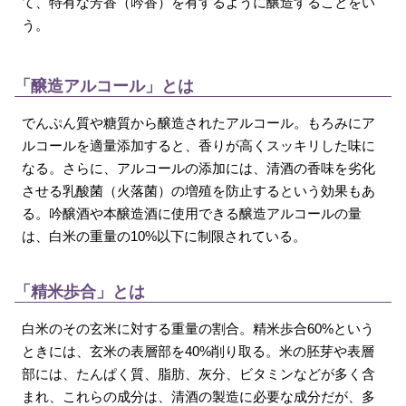
て、特有な芳香（吟香）を有するように醸造することをい
う。
「醸造アルコール」とは
でんぷん質や糖質から醸造されたアルコール。もろみにア
ルコールを適量添加すると、香りが高くスッキリした味に
なる。さらに、アルコールの添加には、清酒の香味を劣化
させる乳酸菌（火落菌）の増殖を防止するという効果もあ
る。吟醸酒や本醸造酒に使用できる醸造アルコールの量
は、白米の重量の10%以下に制限されている。
「精米歩合」とは
白米のその玄米に対する重量の割合。精米歩合60%という
ときには、玄米の表層部を40%削り取る。米の胚芽や表層
部には、たんぱく質、脂肪、灰分、ビタミンなどが多く含
まれ、これらの成分は、清酒の製造に必要な成分だが、多