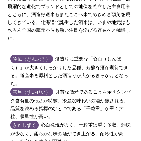
飛躍的な進化でブランドとしての地位を確立した主食用米
とともに、酒造好適米もまたここへ来てめきめき頭角を現
してきている。北海道で誕生した酒米は、いまや地元はも
ちろん全国の蔵元からも熱い注目を浴びる存在へと飛躍し
た。
吟風（ぎんぷう）
酒造りに重要な「心白（しんぱ
く）」が大きくしっかりした品種。芳醇な酒が期待でき
る。道産米を原料とした酒造りが広がるきっかけとなっ
た。
彗星（すいせい）
良質な酒米であることを示すタンパ
ク含有量の低さが特徴。淡麗な味わいの酒が醸される。
品質を決める指標のひとつである「千粒重」が重く大
粒、収量性が高い。
きたしずく
心白発現がよく、千粒重は重く多収。雑味
が少なく、柔らかな味の酒ができ上がる。耐冷性が高