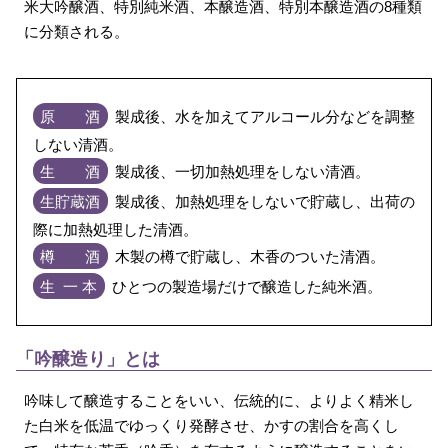
米大吟醸酒、特別純米酒、本醸造酒、特別本醸造酒の8種類
に分類される。
原 酒
製成後、水を加えてアルコール分などを調整
しない清酒。
生 酒
製成後、一切加熱処理をしない清酒。
生貯蔵酒
製成後、加熱処理をしないで貯蔵し、出荷の
際に加熱処理した清酒。
樽 酒
木製の樽で貯蔵し、木香のついた清酒。
生 一 本
ひとつの製造場だけで醸造した純米酒。
「吟醸造り」とは
吟味して醸造することをいい、伝統的に、よりよく精米し
た白米を低温でゆっくり発酵させ、かすの割合を高くし