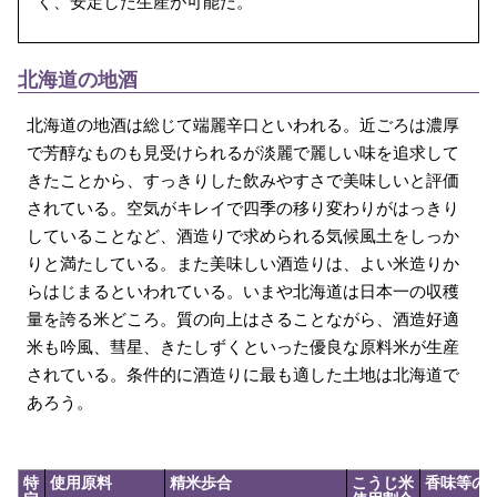
く、安定した生産が可能だ。
北海道の地酒
北海道の地酒は総じて端麗辛口といわれる。近ごろは濃厚
で芳醇なものも見受けられるが淡麗で麗しい味を追求して
きたことから、すっきりした飲みやすさで美味しいと評価
されている。空気がキレイで四季の移り変わりがはっきり
していることなど、酒造りで求められる気候風土をしっか
りと満たしている。また美味しい酒造りは、よい米造りか
らはじまるといわれている。いまや北海道は日本一の収穫
量を誇る米どころ。質の向上はさることながら、酒造好適
米も吟風、彗星、きたしずくといった優良な原料米が生産
されている。条件的に酒造りに最も適した土地は北海道で
あろう。
特
使用原料
精米歩合
こうじ米
香味等の