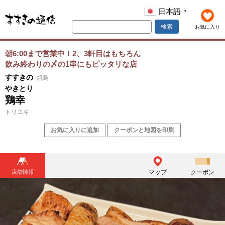
日本語
▼
検索
お気に入り
朝6:00まで営業中！2、3軒目はもちろん
飲み終わりの〆の1串にもピッタリな店
すすきの
焼鳥
やきとり
鶏幸
トリユキ
お気に入りに追加
クーポンと地図を印刷
店舗情報
マップ
クーポン