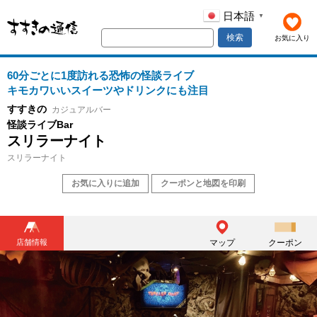
日本語
▼
検索
お気に入り
60分ごとに1度訪れる恐怖の怪談ライブ
キモカワいいスイーツやドリンクにも注目
すすきの
カジュアルバー
怪談ライブBar
スリラーナイト
スリラーナイト
お気に入りに追加
クーポンと地図を印刷
店舗情報
マップ
クーポン