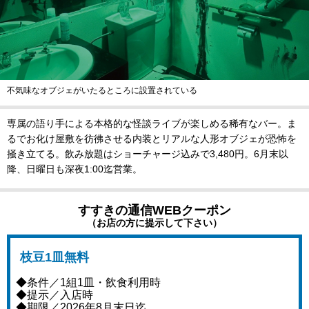
不気味なオブジェがいたるところに設置されている
専属の語り手による本格的な怪談ライブが楽しめる稀有なバー。ま
るでお化け屋敷を彷彿させる内装とリアルな人形オブジェが恐怖を
掻き立てる。飲み放題はショーチャージ込みで3,480円。6月末以
降、日曜日も深夜1:00迄営業。
すすきの通信WEBクーポン
（お店の方に提示して下さい）
枝豆1皿無料
◆条件／1組1皿・飲食利用時
◆提示／入店時
◆期限／2026年8月末日迄