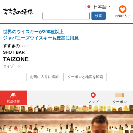
日本語
▼
検索
お気に入り
世界のウイスキーが300種以上
ジャパニーズウイスキーも豊富に用意
すすきの
バー
SHOT BAR
TAIZONE
タイゾーン
お気に入りに追加
クーポンと地図を印刷
店舗情報
マップ
クーポン