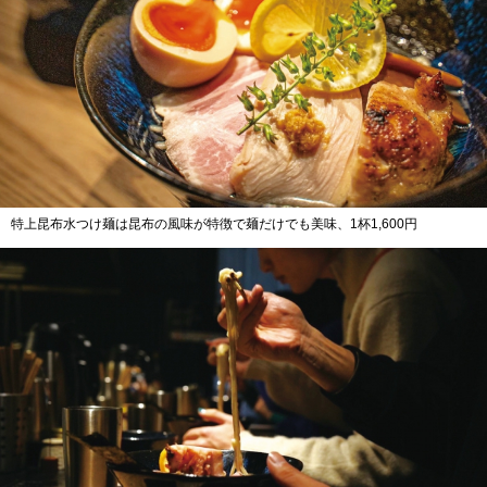
特上昆布水つけ麺は昆布の風味が特徴で麺だけでも美味、1杯1,600円