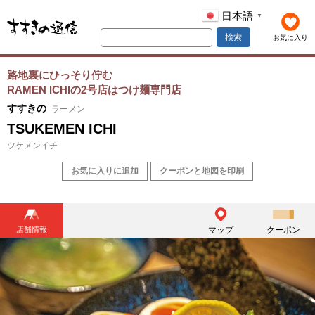
日本語
▼
検索
お気に入り
路地裏にひっそり佇む
RAMEN ICHIの2号店はつけ麺専門店
すすきの
ラーメン
TSUKEMEN ICHI
ツケメンイチ
お気に入りに追加
クーポンと地図を印刷
店舗情報
マップ
クーポン