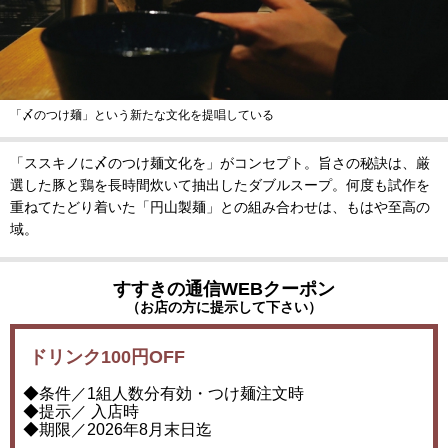
「〆のつけ麺」という新たな文化を提唱している
「ススキノに〆のつけ麺文化を」がコンセプト。旨さの秘訣は、厳
選した豚と鶏を長時間炊いて抽出したダブルスープ。何度も試作を
重ねてたどり着いた「円山製麺」との組み合わせは、もはや至高の
域。
すすきの通信WEBクーポン
（お店の方に提示して下さい）
ドリンク100円OFF
◆条件／1組人数分有効・つけ麺注文時
◆提示／ 入店時
◆期限／2026年8月末日迄