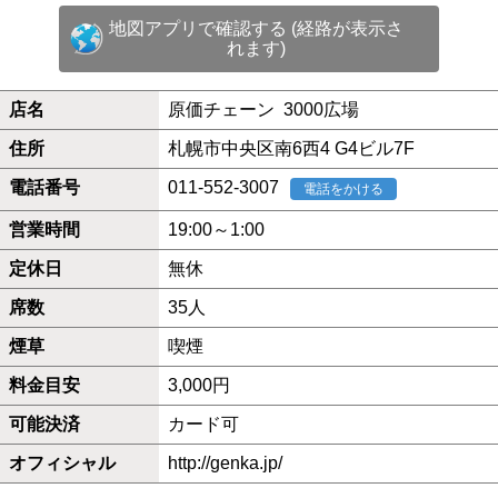
地図アプリで確認する (経路が表示さ
れます)
店名
原価チェーン 3000広場
住所
札幌市中央区南6西4 G4ビル7F
電話番号
011-552-3007
電話をかける
営業時間
19:00～1:00
定休日
無休
席数
35人
煙草
喫煙
料金目安
3,000円
可能決済
カード可
オフィシャル
http://genka.jp/