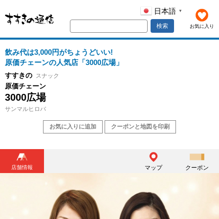
日本語
▼
検索
お気に入り
飲み代は3,000円がちょうどいい!
原価チェーンの人気店「3000広場」
すすきの
スナック
原価チェーン
3000広場
サンマルヒロバ
お気に入りに追加
クーポンと地図を印刷
店舗情報
マップ
クーポン