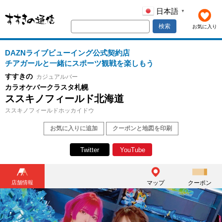
日本語
▼
検索
お気に入り
DAZNライブビューイング公式契約店
チアガールと一緒にスポーツ観戦を楽しもう
すすきの
カジュアルバー
カラオケバークラスタ札幌
ススキノフィールド北海道
ススキノフィールドホッカイドウ
お気に入りに追加
クーポンと地図を印刷
Twitter
YouTube
店舗情報
マップ
クーポン