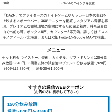
28歳
BRAVIAの75インチを設置
「DAZN」でファイターズのナイトゲームやサッカー日本代表戦を
上映するスポーツバー。360°モニターを配置しスタジアム音響を再
現。プレミアムな観戦環境の空間にするため完全着席。持ち込み自
由で出前も可。ボックス8席、カウンター5席完備。詳しくは「スス
キノフィールド北海道」またはX(旧Twitter)かGoogle MAPで検索。
メニュー
セット料金 ウイスキー、焼酎、カクテル、ソフトドリンク120分飲
み放題3,840円、3回裏以降の試合途中プラン30分飲み放題1,920円
（60分は2,880円）、延長30分1,200円
すすきの通信WEBクーポン
（お店の方に提示して下さい）
150分飲み放題
通常5,040円を3,840円