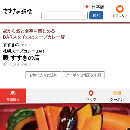
日本語
▼
検索
お気に入り
昼から酒と食事を楽しめる
BARスタイルのスープカレー店
すすきの
カレー
札幌スープカレーBAR
暖 すすきの店
ダンススキノテン
お気に入りに追加
クーポンと地図を印刷
店舗情報
マップ
クーポン