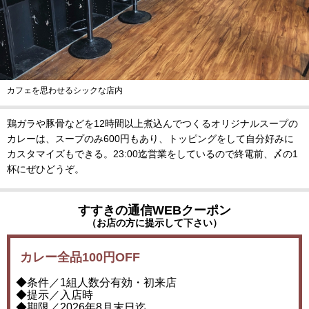
カフェを思わせるシックな店内
鶏ガラや豚骨などを12時間以上煮込んでつくるオリジナルスープの
カレーは、スープのみ600円もあり、トッピングをして自分好みに
カスタマイズもできる。23:00迄営業をしているので終電前、〆の1
杯にぜひどうぞ。
すすきの通信WEBクーポン
（お店の方に提示して下さい）
カレー全品100円OFF
◆条件／1組人数分有効・初来店
◆提示／入店時
◆期限／2026年8月末日迄