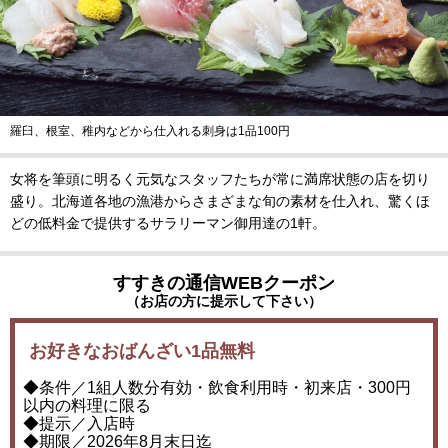
羅臼、根室、稚内などから仕入れる刺身は1品100円
女将を筆頭に明るく元気なスタッフたちが常に満席状態の店を切り
盛り。北海道各地の漁港からさまざまな旬の素材を仕入れ、驚くほ
どの低料金で提供するサラリーマン御用達の1軒。
すすきの通信WEBクーポン
（お店の方に提示して下さい）
お好きなおばんざい1品無料
◆条件／1組人数分有効・飲食利用時・初来店・300円
以内の料理に限る
◆提示／入店時
◆期限／2026年8月末日迄