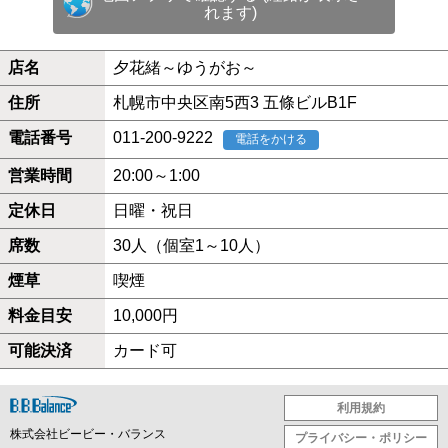
れます)
店名
夕花緒～ゆうがお～
住所
札幌市中央区南5西3 五條ビルB1F
電話番号
011-200-9222
電話をかける
営業時間
20:00～1:00
定休日
日曜・祝日
席数
30人（個室1～10人）
煙草
喫煙
料金目安
10,000円
可能決済
カード可
利用規約
株式会社ビービー・バランス
プライバシー・ポリシー