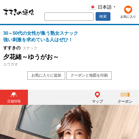
日本語
▼
検索
お気に入り
30～50代の女性が集う熟女スナック
強い刺激を求めている人はぜひ！
すすきの
スナック
夕花緒～ゆうがお～
ユウガオ
お気に入りに追加
クーポンと地図を印刷
店舗情報
マップ
クーポン