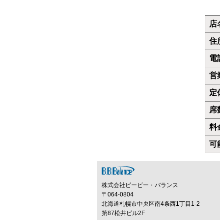
うどん
店
カレー
住
お好み焼き
電
カフェ
営
レストラン
定
デリバリー
席
料
可
株式会社ビービー・バランス
〒064-0804
北海道札幌市中央区南4条西1丁目1-2
第87松井ビル2F