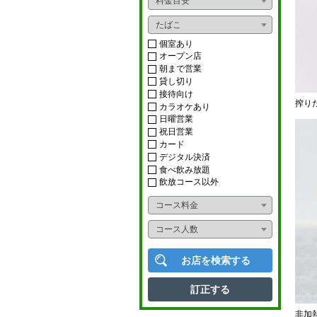
料金目安
おばんざい
ライブ
たばこ
ダイニングバー
ショー
個室あり
オープン店
イタリアン
朝まで営業
カラオケボックス
貸し切り
フレンチ
接待向け
ナイトクラブ
搾り
カラオケあり
アジアンフード
日曜営業
スナック
祝日営業
カード
タイ料理
ニュークラブ
デジタル決済
食べ飲み放題
中華料理
ラウンジ
飲放コース以外
韓国料理
コース料金
多国籍料理
コース人数
寿司
お店を検索する
かに料理
訂正する
うなぎ
非加