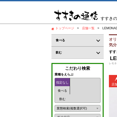
すすき
トップページ
店舗一覧
LEMONAD
オリ
食べる
気分
居酒屋
すす
飲む
LE
和食
バー
レモネ
こだわり検索
郷土料理
カジュアルバー
業種をえらぶ
鍋料理
指定なし
コンカフェ
店
食べる
創作料理
ガールズバー
飲む
海鮮料理
パブ
業態検索(複数選択可)
炉端
パブスナック