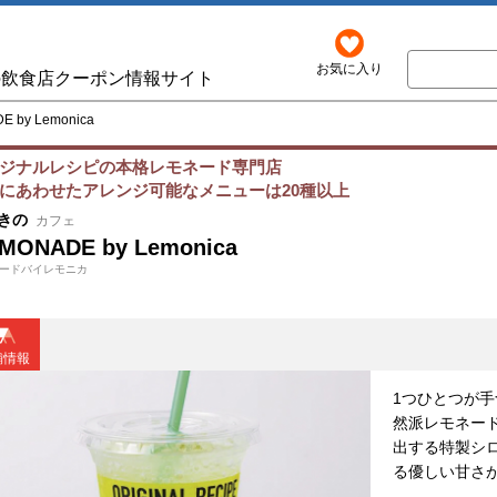
お気に入り
の飲食店クーポン情報サイト
E by Lemonica
ジナルレシピの本格レモネード専門店
にあわせたアレンジ可能なメニューは20種以上
きの
カフェ
MONADE by Lemonica
ードバイレモニカ
舗情報
1つひとつが
然派レモネー
出する特製シ
る優しい甘さ