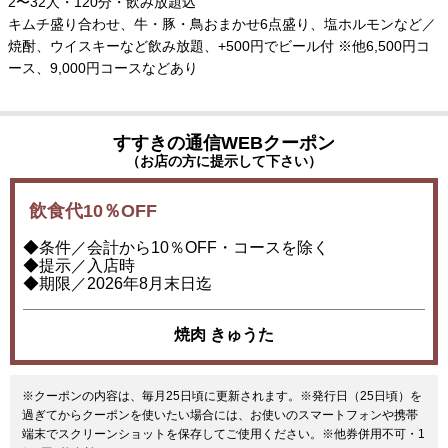
2〜32人・120分・飲み放題込
キムチ盛り合わせ、牛・豚・鳥おまかせ6点盛り、塩ホルモンなど／
焼酎、ウイスキーなど飲み放題、+500円でビール付 ※他6,500円コ
ース、9,000円コースなどあり
すすきの通信WEBクーポン
（お店の方に提示して下さい）
飲食代10％OFF
◆条件／会計から10％OFF・コースを除く
◆提示／入店時
◆期限／2026年8月末日迄
焼肉 きゅうた
※クーポンの内容は、毎月25日頃に更新されます。※発行日（25日頃）を
過ぎてからクーポンを使いたい場合には、お使いのスマートフォンや携帯
端末でスクリーンショットを保存してご使用ください。※他券併用不可・1