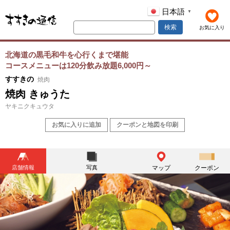
日本語
▼
検索
お気に入り
北海道の黒毛和牛を心行くまで堪能
コースメニューは120分飲み放題6,000円～
すすきの
焼肉
焼肉 きゅうた
ヤキニクキュウタ
お気に入りに追加
クーポンと地図を印刷
店舗情報
写真
マップ
クーポン