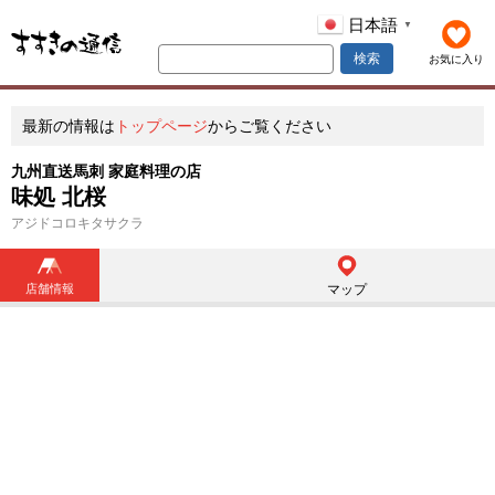
日本語
▼
検索
お気に入り
最新の情報は
トップページ
からご覧ください
九州直送馬刺 家庭料理の店
味処 北桜
アジドコロキタサクラ
店舗情報
マップ