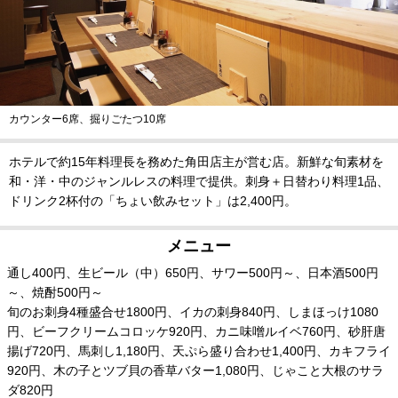
カウンター6席、掘りごたつ10席
ホテルで約15年料理長を務めた角田店主が営む店。新鮮な旬素材を
和・洋・中のジャンルレスの料理で提供。刺身＋日替わり料理1品、
ドリンク2杯付の「ちょい飲みセット」は2,400円。
メニュー
通し400円、生ビール（中）650円、サワー500円～、日本酒500円
～、焼酎500円～
旬のお刺身4種盛合せ1800円、イカの刺身840円、しまほっけ1080
円、ビーフクリームコロッケ920円、カニ味噌ルイベ760円、砂肝唐
揚げ720円、馬刺し1,180円、天ぷら盛り合わせ1,400円、カキフライ
920円、木の子とツブ貝の香草バター1,080円、じゃこと大根のサラ
ダ820円