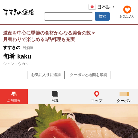
日本語
▼
検索
お気に入り
道産を中心に季節の食材からなる美食の数々
月替わりで楽しめる1品料理も充実
すすきの
居酒屋
旬肴 kaku
シュンコウカク
お気に入りに追加
クーポンと地図を印刷
店舗情報
写真
マップ
クーポン