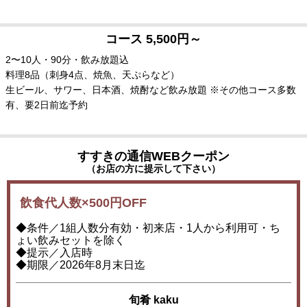
コース 5,500円～
2〜10人・90分・飲み放題込
料理8品（刺身4点、焼魚、天ぷらなど）
生ビール、サワー、日本酒、焼酎など飲み放題 ※その他コース多数
有、要2日前迄予約
すすきの通信WEBクーポン
（お店の方に提示して下さい）
飲食代人数×500円OFF
◆条件／1組人数分有効・初来店・1人から利用可・ち
ょい飲みセットを除く
◆提示／入店時
◆期限／2026年8月末日迄
旬肴 kaku