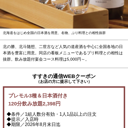
北海道をはじめ全国の日本酒を用意、名物、ぶり料理との相性抜群
北の勝、北斗随想、二世古など人気の道産酒を中心に全国各地の日
本酒を豊富に用意。同店の看板メニューであるブリ料理との相性は
抜群。飲み放題付宴会コース料理は5,000円～。
すすきの通信WEBクーポン
（お店の方に提示して下さい）
プレモル3種＆日本酒付き
120分飲み放題2,398円
◆条件／1組人数分有効・1人1品以上の注文
◆提示／入店時
◆期限／2026年8月末日迄