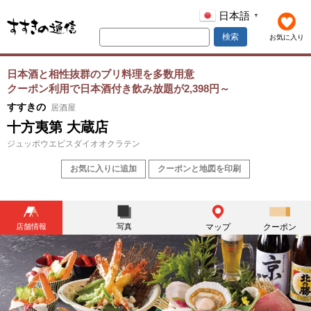
日本語
▼
検索
お気に入り
日本酒と相性抜群のブリ料理を多数用意
クーポン利用で日本酒付き飲み放題が2,398円～
すすきの
居酒屋
十方夷第 大蔵店
ジュッポウエビスダイオオクラテン
お気に入りに追加
クーポンと地図を印刷
店舗情報
写真
マップ
クーポン