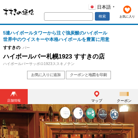
日本語
▼
検索
お気に入り
5連ハイボールタワーから注ぐ強炭酸のハイボール
世界中のウイスキーや本格ハイボールを豊富に用意
すすきの
バー
ハイボールバー札幌1923 すすきの店
ハイボールバーサッポロ1923ススキノテン
お気に入りに追加
クーポンと地図を印刷
店舗情報
マップ
クーポン