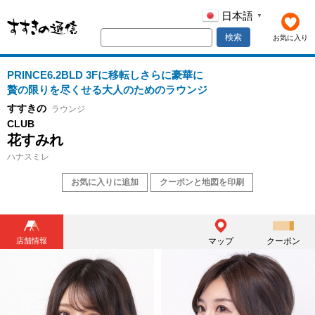
日本語
▼
検索
お気に入り
PRINCE6.2BLD 3Fに移転しさらに豪華に
贅の限りを尽くせる大人のためのラウンジ
すすきの
ラウンジ
CLUB
花すみれ
ハナスミレ
お気に入りに追加
クーポンと地図を印刷
店舗情報
マップ
クーポン