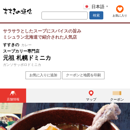
日本語
▼
検索
お気に入り
サラサラとしたスープにスパイスの旨み
ミシュラン北海道で紹介された人気店
すすきの
カレー
スープカリー専門店
元祖 札幌ドミニカ
ガンソサッポロドミニカ
お気に入りに追加
クーポンと地図を印刷
店舗情報
マップ
クーポン