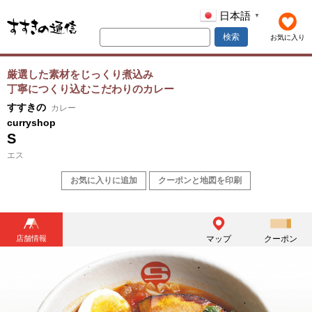
日本語
▼
検索
お気に入り
厳選した素材をじっくり煮込み
丁寧につくり込むこだわりのカレー
すすきの
カレー
curryshop
S
エス
お気に入りに追加
クーポンと地図を印刷
店舗情報
マップ
クーポン