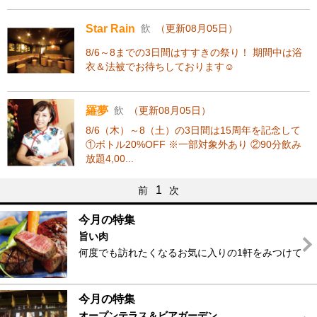
Star Rain
飲
（更新08月05日）
8/6～8までの3日間はすすきの祭り！ 期間中は浴
衣＆法被でお待ちしております☺
羅夢
飲
（更新08月05日）
8/6（木）～8（土）の3日間は15周年を記念して
①ボトル20%OFF ※一部対象外あり ②90分飲み
放題4,00...
1
前
次
今月の特集
旨い肉
何度でも訪れたくなるお気に入りの1軒をみつけて
今月の特集
オープンテラス＆ビアガーデン