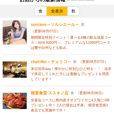
食
全表示
飲
sorciere～ソルシエール～
飲
（更新08月07日）
期間限定特別イベント！選べる4種の飲み放題コー
ス！60分3000円～、プレミアムな12000円コース
は響や白州なども飲み...
cherriko～チェリコ～
飲
（更新08月07日）
本日浴衣day！華やかに特別なひと時を・・・浴衣
で来店してくれた方には素敵なプレゼントを用意
しています！
根室食堂 ススキノ店
食
（更新08月06日）
全宴会コースに稚内産オオズワイガニ4人毎に1杯
プレゼント中！ 2人の場合は半身。 根室食堂南2
条店でも実施中です！