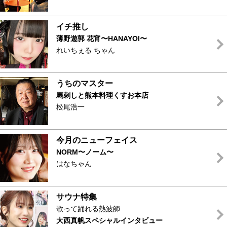
イチ推し
薄野遊郭
花宵〜HANAYOI〜
れいちぇる ちゃん
うちのマスター
馬刺しと熊本料理くすお本店
松尾浩一
今月のニューフェイス
NORM〜ノーム〜
はなちゃん
サウナ特集
歌って踊れる熱波師
大西真帆スペシャルインタビュー