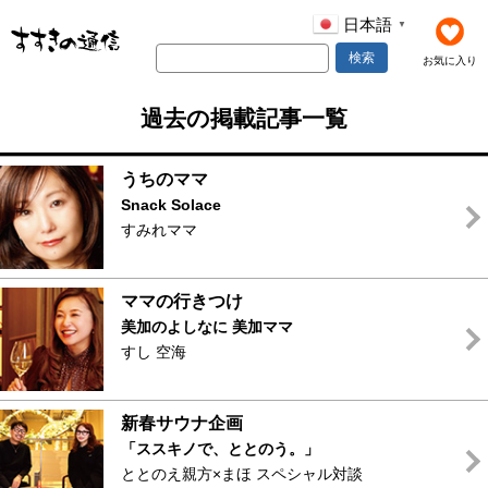
日本語
▼
検索
お気に入り
過去の掲載記事一覧
うちのママ
Snack Solace
すみれママ
ママの行きつけ
美加のよしなに
美加ママ
すし 空海
新春サウナ企画
「ススキノで、ととのう。」
ととのえ親方×まほ スペシャル対談