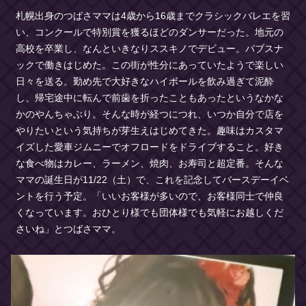
札幌出身のつばさママは4歳から16歳までクラシックバレエを習
い、コンクールで特別賞を獲るほどのダンサーだった。地元の
高校を卒業し、なんといきなりススキノでデビュー。パブスナ
ックで働きはじめた。この街が性分にあっていたようで楽しい
日々を送る。勤め先で大好きなハイボールを飲み過ぎて泥酔
し、帰宅途中に転んで前歯を折ったこともあったというなかな
かのやんちゃぶり。そんな時が経つにつれ、いつか自分で店を
やりたいという気持ちが芽生えはじめてきた。趣味はカスタマ
イズした愛車ジムニーでオフロードをドライブすること。好き
な食べ物はカレー、ラーメン、焼肉、お寿司と超定番。そんな
ママの誕生日が11/22（土）で、これを記念してバースデーイベ
ントを行う予定。「いいお客様が多いので、お客様同士で仲良
くなっています。おひとり様でも団体様でも気軽にお越しくだ
さいね」とつばさママ。