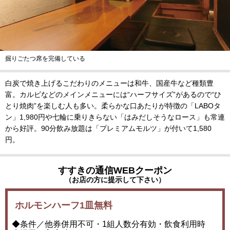
掘りごたつ席を完備している
白炭で焼き上げるこだわりのメニューは和牛、国産牛など種類豊
富。カルビなどのメインメニューには“ハーフサイズ”があるので“ひ
とり焼肉”を楽しむ人も多い。柔らかな口あたりが特徴の「LABOタ
ン」1,980円や七輪に乗りきらない「はみだしそうなロース」も常連
から好評。90分飲み放題は「プレミアムモルツ」が付いて1,580
円。
すすきの通信WEBクーポン
（お店の方に提示して下さい）
ホルモンハーフ1皿無料
◆条件／他券併用不可・1組人数分有効・飲食利用時