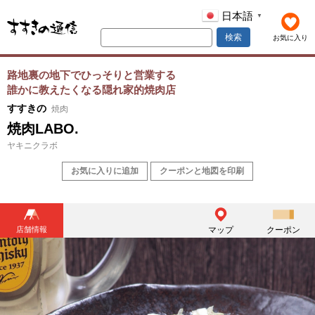
日本語
▼
検索
お気に入り
路地裏の地下でひっそりと営業する
誰かに教えたくなる隠れ家的焼肉店
すすきの
焼肉
焼肉LABO.
ヤキニクラボ
お気に入りに追加
クーポンと地図を印刷
店舗情報
マップ
クーポン