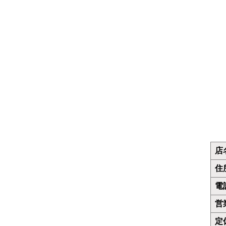
うどん
カレー
お好み焼き
カフェ
レストラン
デリバリー
店
住
電
営
定