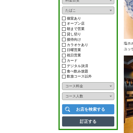
料金目安
おばんざい
ライブ
たばこ
ダイニングバー
ショー
個室あり
オープン店
イタリアン
朝まで営業
カラオケボックス
貸し切り
フレンチ
接待向け
ナイトクラブ
塩ホ
カラオケあり
ユッ
アジアンフード
日曜営業
スナック
祝日営業
カード
タイ料理
ニュークラブ
デジタル決済
食べ飲み放題
中華料理
ラウンジ
飲放コース以外
韓国料理
コース料金
多国籍料理
コース人数
寿司
お店を検索する
かに料理
訂正する
うなぎ