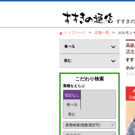
すすき
トップページ
店舗一覧
ホルモン 
高級
食べる
店主
居酒屋
すす
飲む
ホル
和食
バー
うした
こだわり検索
郷土料理
カジュアルバー
業種をえらぶ
鍋料理
指定なし
コンカフェ
店
食べる
創作料理
ガールズバー
飲む
海鮮料理
パブ
業態検索(複数選択可)
炉端
パブスナック