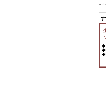
カウ
天ぷら
牛たん
す
焼肉
ジンギスカン
鉄板焼
◆
◆
ステーキ
◆
すき焼
しゃぶしゃぶ
おでん
焼鳥
串焼
ラーメン