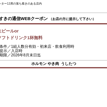
ンター12席の落ち着きのある店内
すきの通信WEBクーポン
（お店の方に提示して下さい）
生ビールor
ソフトドリンク1杯無料
条件／1組人数分有効・初来店・飲食利用時
提示／入店時
期限／2026年8月末日迄
ホルモン やき肉 うしたつ