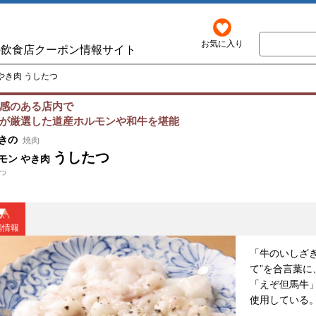
お気に入り
の飲食店クーポン情報サイト
やき肉 うしたつ
感のある店内で
が厳選した道産ホルモンや和牛を堪能
きの
焼肉
うしたつ
モン やき肉
つ
舗情報
「牛のいしざ
て”を合言葉
「えぞ但馬牛
使用している