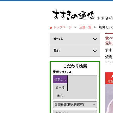
すすき
トップページ
店舗一覧
焼肉 たい
食べ
食べる
元祖
居酒屋
すす
飲む
焼肉
和食
バー
タイハ
こだわり検索
郷土料理
カジュアルバー
業種をえらぶ
鍋料理
指定なし
コンカフェ
店
食べる
創作料理
ガールズバー
飲む
海鮮料理
パブ
業態検索(複数選択可)
炉端
パブスナック