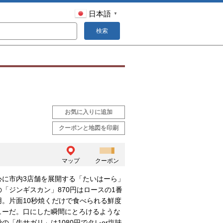
日本語
▼
検索
お気に入りに追加
クーポンと地図を印刷
マップ
クーポン
心に市内3店舗を展開する「たいはーら」
「ジンギスカン」870円はロースの1番
用。片面10秒焼くだけで食べられる鮮度
ューだ。口にした瞬間にとろけるような
の「牛サガリ」は1080円でタレor塩味