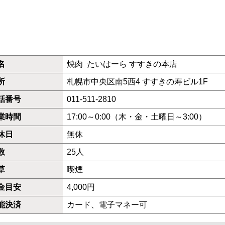
名
焼肉 たいはーら すすきの本店
所
札幌市中央区南5西4 すすきの寿ビル1F
話番号
011-511-2810
業時間
17:00～0:00（木・金・土曜日～3:00）
休日
無休
数
25人
草
喫煙
金目安
4,000円
能決済
カード、電子マネー可