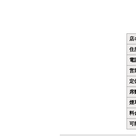
店
住
電
営
定
席
煙
料
可