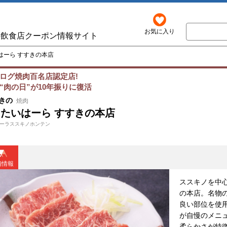
お気に入り
の飲食店クーポン情報サイト
はーら すすきの本店
ログ焼肉百名店認定店!
“肉の日”が10年振りに復活
きの
焼肉
たいはーら すすきの本店
ーラススキノホンテン
舗情報
ススキノを中
の本店。名物の
良い部位を使
が自慢のメニ
柔らかさが特徴