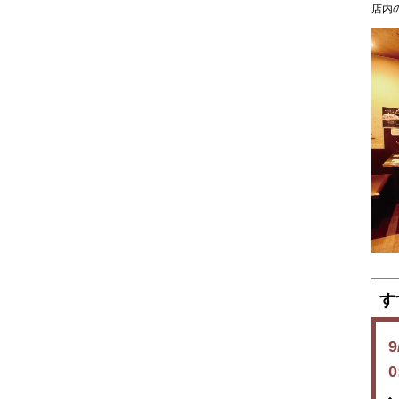
店内
天ぷら
牛たん
焼肉
ジンギスカン
鉄板焼
ステーキ
すき焼
しゃぶしゃぶ
おでん
す
焼鳥
串焼
ラーメン