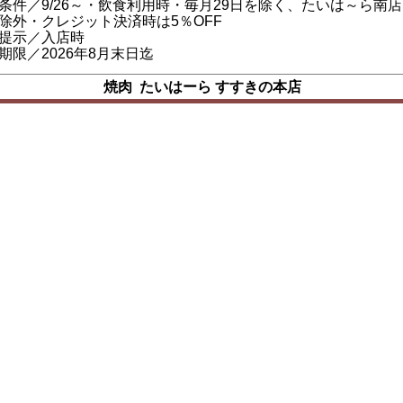
条件／9/26～・飲食利用時・毎月29日を除く、たいは～ら南店
除外・クレジット決済時は5％OFF
提示／入店時
期限／2026年8月末日迄
焼肉 たいはーら すすきの本店