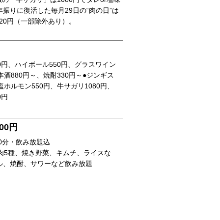
年振りに復活した毎月29日の“肉の日”は
20円（一部除外あり）。
50円、ハイボール550円、グラスワイン
本酒880円～、焼酎330円～●ジンギス
塩ホルモン550円、牛サガリ1080円、
0円
00円
20分・飲み放題込
（肉5種、焼き野菜、キムチ、ライスな
ル、焼酎、サワーなど飲み放題