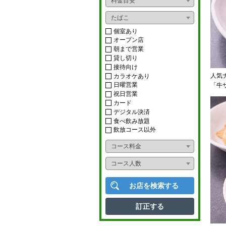
料金目安
おばんざい
ライブ
たばこ
ダイニングバー
ショー
個室あり
オープン店
イタリアン
朝まで営業
カラオケボックス
貸し切り
フレンチ
接待向け
ナイトクラブ
人気
カラオケあり
アジアンフード
日曜営業
「牛
スナック
祝日営業
カード
タイ料理
ニュークラブ
デジタル決済
食べ飲み放題
中華料理
ラウンジ
飲放コース以外
韓国料理
コース料金
多国籍料理
コース人数
寿司
お店を検索する
かに料理
訂正する
うなぎ