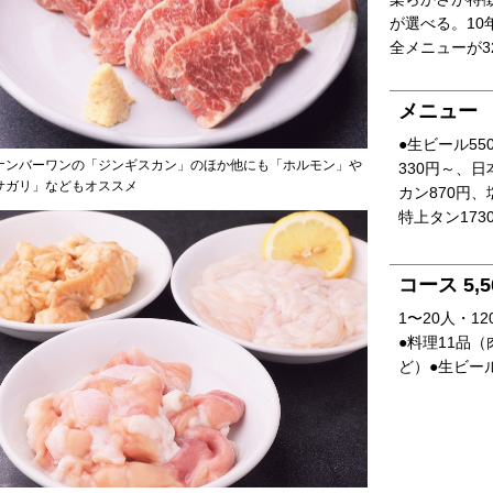
が選べる。10
全メニューが3
メニュー
●生ビール5
ナンバーワンの「ジンギスカン」のほか他にも「ホルモン」や
330円～、日
サガリ」などもオススメ
カン870円、
特上タン173
コース 5,5
1〜20人・1
●料理11品
ど）●生ビー