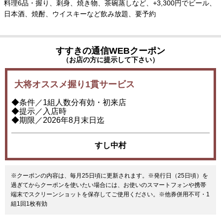
料理6品・握り、刺身、焼き物、茶碗蒸しなど、+3,300円でビール、
日本酒、焼酎、ウイスキーなど飲み放題、要予約
すすきの通信WEBクーポン
（お店の方に提示して下さい）
大将オススメ握り1貫サービス
◆条件／1組人数分有効・初来店
◆提示／入店時
◆期限／2026年8月末日迄
すし中村
※クーポンの内容は、毎月25日頃に更新されます。※発行日（25日頃）を
過ぎてからクーポンを使いたい場合には、お使いのスマートフォンや携帯
端末でスクリーンショットを保存してご使用ください。※他券併用不可・1
組1回1枚有効