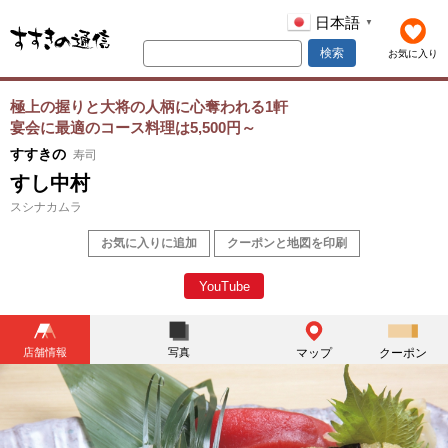
日本語
▼
検索
お気に入り
極上の握りと大将の人柄に心奪われる1軒
宴会に最適のコース料理は5,500円～
すすきの
寿司
すし中村
スシナカムラ
お気に入りに追加
クーポンと地図を印刷
YouTube
店舗情報
写真
マップ
クーポン