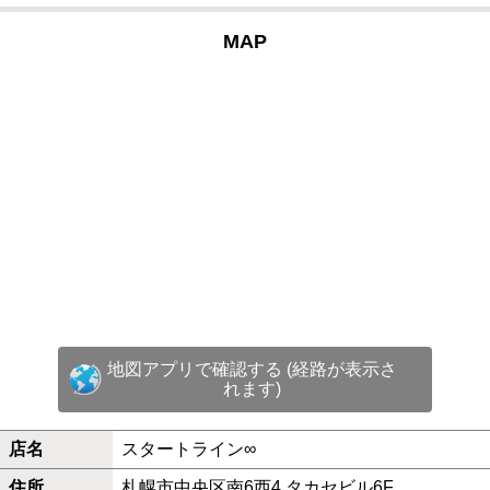
MAP
地図アプリで確認する (経路が表示さ
れます)
店名
スタートライン∞
住所
札幌市中央区南6西4 タカセビル6F