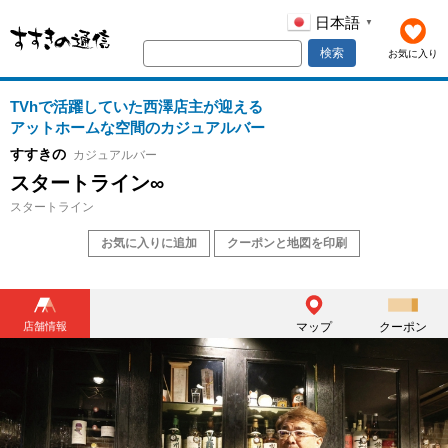
日本語
▼
検索
お気に入り
TVhで活躍していた西澤店主が迎える
アットホームな空間のカジュアルバー
すすきの
カジュアルバー
スタートライン∞
スタートライン
お気に入りに追加
クーポンと地図を印刷
店舗情報
マップ
クーポン