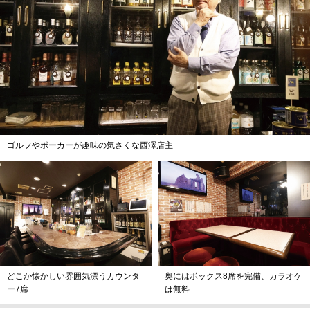
ゴルフやポーカーが趣味の気さくな西澤店主
どこか懐かしい雰囲気漂うカウンタ
奥にはボックス8席を完備、カラオケ
ー7席
は無料