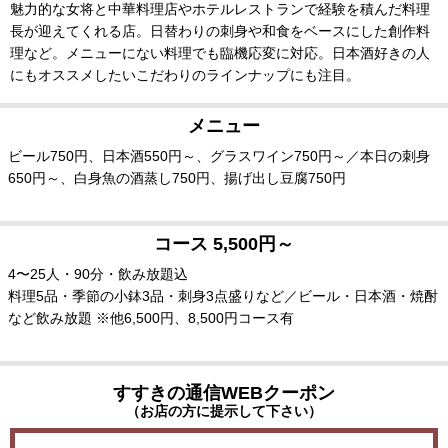
魅力的な女将と中華料理店やホテルレストランで経験を積んだ料理
長が迎えてくれる店。日替わりの刺身や和食をベースにした創作料
理など。メニューにない料理でも臨機応変に対応。日本酒好きの人
にもオススメしたいこだわりのラインナップにも注目。
メニュー
ビール750円、日本酒550円～、グラスワイン750円～／本日の刺身
650円～、白身魚の酒蒸し750円、揚げ出し豆腐750円
コース 5,500円～
4〜25人・90分・飲み放題込
料理5品・季節の小鉢3品・刺身3点盛りなど／ビール・日本酒・焼酎
など飲み放題 ※他6,500円、8,500円コース有
すすきの通信WEBクーポン
（お店の方に提示して下さい）