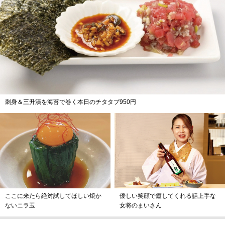
刺身＆三升漬を海苔で巻く本日のチタタプ950円
優しい笑顔で癒してくれる話上手な
ここに来たら絶対試してほしい焼か
女将のまいさん
ないニラ玉