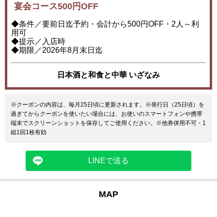
宴会コース500円OFF
◆条件／要前日迄予約・会計から500円OFF・2人～利
用可
◆提示／入店時
◆期限／2026年8月末日迄
日本酒と和食と中華 いざなみ
※クーポンの内容は、毎月25日頃に更新されます。※発行日（25日頃）を
過ぎてからクーポンを使いたい場合には、お使いのスマートフォンや携帯
端末でスクリーンショットを保存してご使用ください。※他券併用不可・1
組1回1枚有効
LINEで送る
MAP