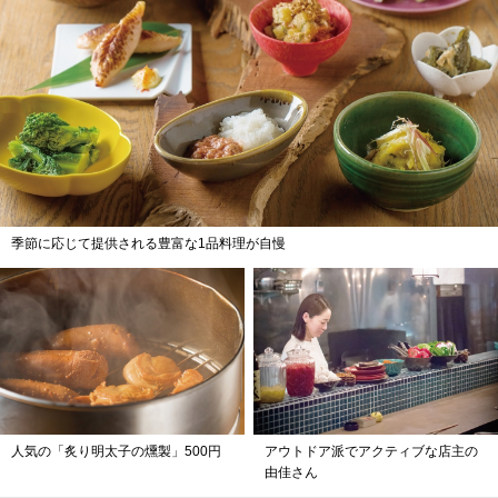
季節に応じて提供される豊富な1品料理が自慢
人気の「炙り明太子の燻製」500円
アウトドア派でアクティブな店主の
由佳さん