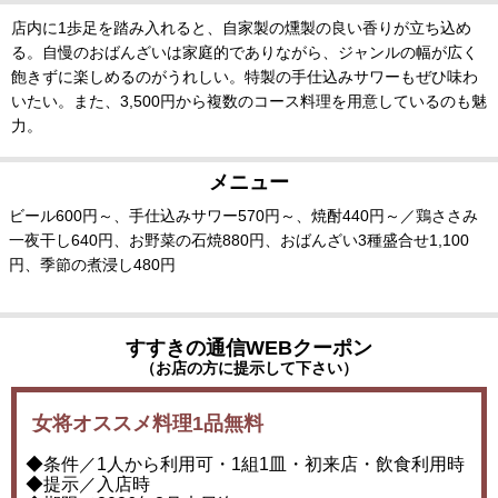
店内に1歩足を踏み入れると、自家製の燻製の良い香りが立ち込め
る。自慢のおばんざいは家庭的でありながら、ジャンルの幅が広く
飽きずに楽しめるのがうれしい。特製の手仕込みサワーもぜひ味わ
いたい。また、3,500円から複数のコース料理を用意しているのも魅
力。
メニュー
ビール600円～、手仕込みサワー570円～、焼酎440円～／鶏ささみ
一夜干し640円、お野菜の石焼880円、おばんざい3種盛合せ1,100
円、季節の煮浸し480円
すすきの通信WEBクーポン
（お店の方に提示して下さい）
女将オススメ料理1品無料
◆条件／1人から利用可・1組1皿・初来店・飲食利用時
◆提示／入店時