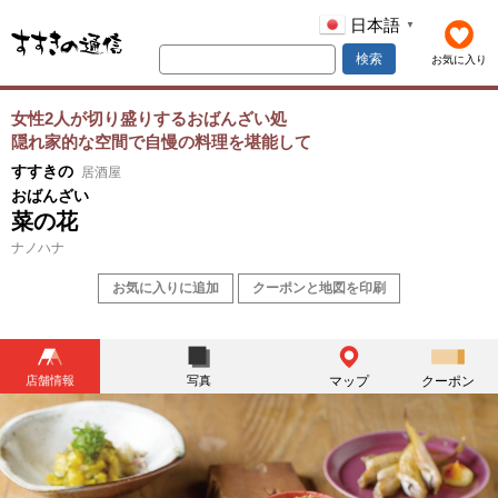
日本語
▼
検索
お気に入り
女性2人が切り盛りするおばんざい処
隠れ家的な空間で自慢の料理を堪能して
すすきの
居酒屋
おばんざい
菜の花
ナノハナ
お気に入りに追加
クーポンと地図を印刷
店舗情報
写真
マップ
クーポン