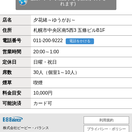
れます)
店名
夕花緒～ゆうがお～
住所
札幌市中央区南5西3 五條ビルB1F
電話番号
011-200-9222
電話をかける
営業時間
20:00～1:00
定休日
日曜・祝日
席数
30人（個室1～10人）
煙草
喫煙
料金目安
10,000円
可能決済
カード可
利用規約
株式会社ビービー・バランス
プライバシー・ポリシー