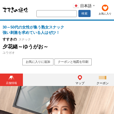
日本語
▼
検索
お気に入り
30～50代の女性が集う熟女スナック
強い刺激を求めている人はぜひ！
すすきの
スナック
夕花緒～ゆうがお～
ユウガオ
お気に入りに追加
クーポンと地図を印刷
店舗情報
マップ
クーポン