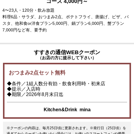
コース 4,000円～
4〜23人・120分・飲み放題
料理6品・サラダ、おつまみ2点、ポテトフライ、唐揚げ、ピザ、パ
スタ、他和食or洋食プラン5,000円、鍋プラン6,000円、蟹プラン
7,000円など有、要予約
すすきの通信WEBクーポン
（お店の方に提示して下さい）
おつまみ2点セット無料
◆条件／1組人数分有効・飲食利用時・初来店
◆提示／入店時
◆期限／2026年8月末日迄
Kitchen&Drink mina
※クーポンの内容は、毎月25日頃に更新されます。※発行日（25日頃）を
過ぎてからクーポンを使いたい場合には、お使いのスマートフォンや携帯