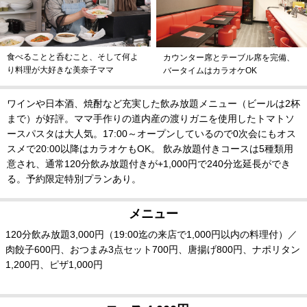
食べることと呑むこと、そして何よ
カウンター席とテーブル席を完備、
り料理が大好きな美奈子ママ
バータイムはカラオケOK
ワインや日本酒、焼酎など充実した飲み放題メニュー（ビールは2杯
まで）が好評。ママ手作りの道内産の渡りガニを使用したトマトソ
ースパスタは大人気。17:00～オープンしているので0次会にもオス
スメで20:00以降はカラオケもOK。 飲み放題付きコースは5種類用
意され、通常120分飲み放題付きが+1,000円で240分迄延長ができ
る。予約限定特別プランあり。
メニュー
120分飲み放題3,000円（19:00迄の来店で1,000円以内の料理付）／
肉餃子600円、おつまみ3点セット700円、唐揚げ800円、ナポリタン
1,200円、ピザ1,000円