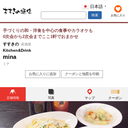
日本語
▼
検索
お気に入り
手づくりの和・洋食を中心の食事やカラオケも
0次会から2次会までここ1軒でおまかせ
すすきの
居酒屋
Kitchen&Drink
mina
ミナ
お気に入りに追加
クーポンと地図を印刷
店舗情報
写真
マップ
クーポン