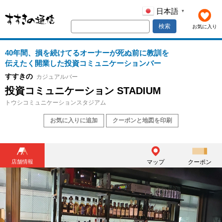
日本語
▼
検索
お気に入り
40年間、損を続けてるオーナーが死ぬ前に教訓を
伝えたく開業した投資コミュニケーションバー
すすきの
カジュアルバー
投資コミュニケーション STADIUM
トウシコミュニケーションスタジアム
お気に入りに追加
クーポンと地図を印刷
店舗情報
マップ
クーポン