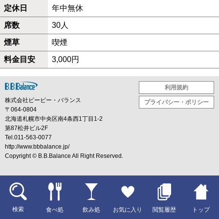
定休日
年中無休
席数
30人
煙草
喫煙
料金目安
3,000円
利用規約
株式会社ビービー・バランス
プライバシー・ポリシー
〒064-0804
北海道札幌市中央区南4条西1丁目1-2
第87松井ビル2F
Tel.011-563-0077
http://www.bbbalance.jp/
Copyright ©
B.B.Balance
All Right Reserved.
検索
お気に入り
閲覧履歴
トップ
食べ処
飲み処